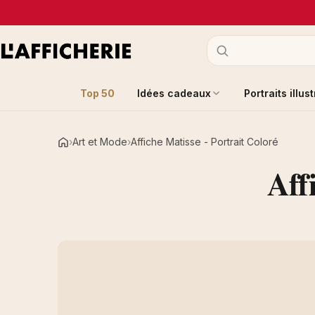
Top 50
Idées cadeaux
Portraits illus
Art et Mode
Affiche Matisse - Portrait Coloré
Accueil
Aff