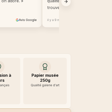
, on adore. »
qualité, beaucoup mieux que ce q
trouve en grande surface. »
Avis Google
il y a 9 mois
Avis 
sion à
Papier musée
rs
250g
rançais
Qualité galerie d'art