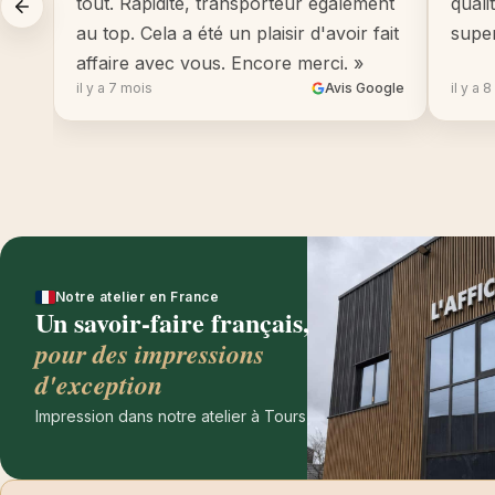
tout. Rapidité, transporteur également
quali
au top. Cela a été un plaisir d'avoir fait
supe
affaire avec vous. Encore merci. »
il y a 7 mois
Avis Google
il y a 
Notre atelier en France
Un savoir-faire français,
pour des impressions
d'exception
Impression dans notre atelier à Tours