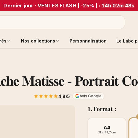
Dernier jour · VENTES FLASH | -25% |
•
14h 02m 48s
trés
Nos collections
Personnalisation
Le Labo p
iche Matisse - Portrait Co
4,8/5
Avis Google
1. Format :
A4
21 × 29,7 cm