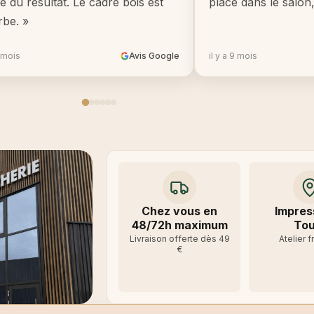
té du résultat. Le cadre bois est
place dans le salon
rbe. »
8 mois
Avis Google
il y a 9 mois
Chez vous en
Impres
48/72h maximum
Tou
Livraison offerte dès 49
Atelier f
€