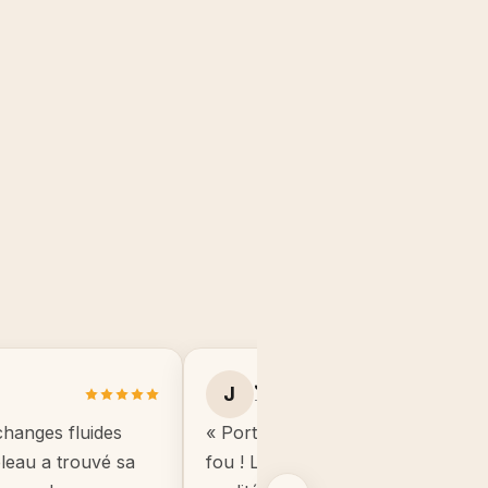
Julie B.
J
Toulouse
changes fluides
« Portrait manga de mon fils, il éta
ableau a trouvé sa
fou ! Le cadre est de très bonne