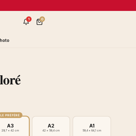
1
0
hoto
loré
LE PRÉFÉRÉ
A3
A2
A1
29,7 × 42 cm
42 × 59,4 cm
59,4 × 84,1 cm