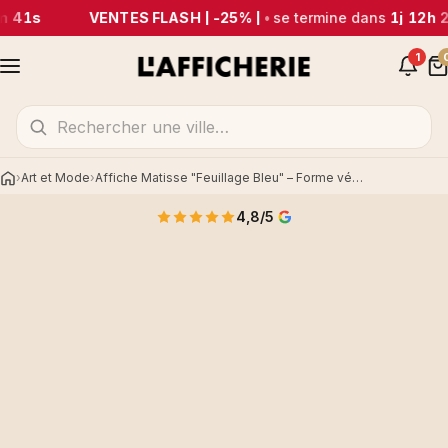
m 41s
VENTES FLASH | -25% |
•
se termine dans
1j 12h 
1
Art et Mode
Affiche Matisse "Feuillage Bleu" – Forme végétale épurée
Accueil
4,8/5