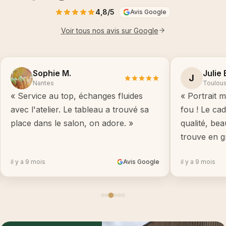
4,8/5
Avis Google
Voir tous nos avis sur Google
Sophie M.
Julie 
J
Nantes
Toulou
« Service au top, échanges fluides
« Portrait m
avec l'atelier. Le tableau a trouvé sa
fou ! Le ca
place dans le salon, on adore. »
qualité, be
trouve en g
il y a 9 mois
Avis Google
il y a 9 mois