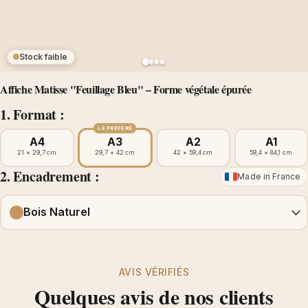
Stock faible
Affiche Matisse "Feuillage Bleu" – Forme végétale épurée
1. Format :
LE PRÉFÉRÉ
A4
A3
A2
A1
21 × 29,7 cm
29,7 × 42 cm
42 × 59,4 cm
59,4 × 84,1 cm
2. Encadrement :
Made in France
Bois Naturel
AVIS VÉRIFIÉS
Quelques avis de nos clients