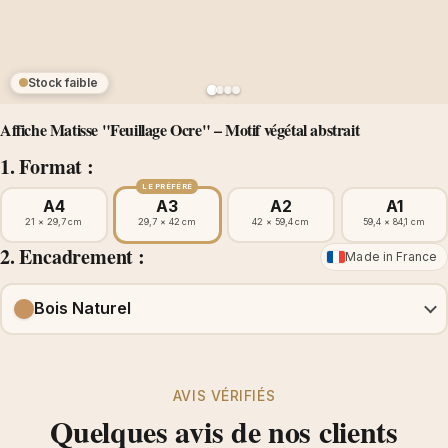
Stock faible
Affiche Matisse "Feuillage Ocre" – Motif végétal abstrait
1. Format :
LE PRÉFÉRÉ
A4
A3
A2
A1
21 × 29,7 cm
29,7 × 42 cm
42 × 59,4 cm
59,4 × 84,1 cm
2. Encadrement :
Made in France
Bois Naturel
AVIS VÉRIFIÉS
Quelques avis de nos clients