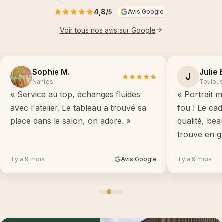
4,8/5
Avis Google
Voir tous nos avis sur Google
Sophie M.
Julie 
J
Nantes
Toulou
« Service au top, échanges fluides
« Portrait m
avec l'atelier. Le tableau a trouvé sa
fou ! Le ca
place dans le salon, on adore. »
qualité, be
trouve en g
il y a 9 mois
Avis Google
il y a 9 mois