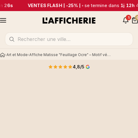
m 26s
VENTES FLASH | -25% |
•
se termine dans
1j 12h 
1
Art et Mode
Affiche Matisse "Feuillage Ocre" – Motif végétal abstrait
Accueil
4,8/5