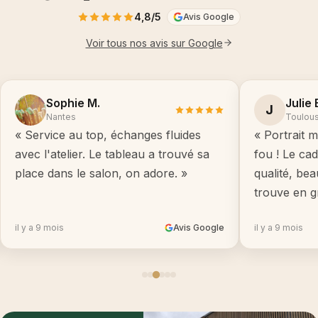
4,8/5
Avis Google
Voir tous nos avis sur Google
Sophie M.
Julie 
J
Nantes
Toulou
« Service au top, échanges fluides
« Portrait m
avec l'atelier. Le tableau a trouvé sa
fou ! Le ca
place dans le salon, on adore. »
qualité, be
trouve en g
il y a 9 mois
Avis Google
il y a 9 mois