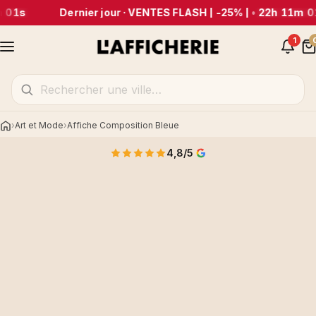
 01s
Dernier jour · VENTES FLASH | -25% |
•
22h 11m 0
1
Art et Mode
Affiche Composition Bleue
Accueil
4,8/5