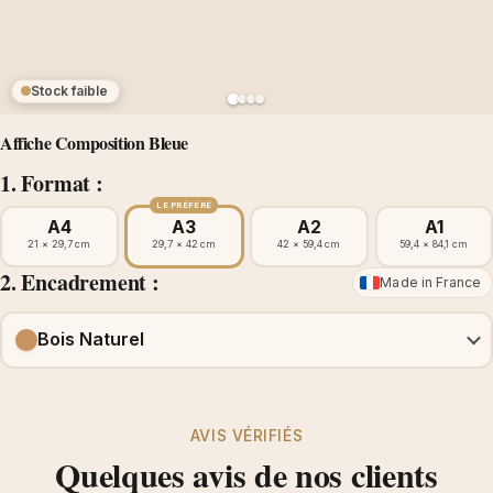
Stock faible
Affiche Composition Bleue
1. Format :
LE PRÉFÉRÉ
A4
A3
A2
A1
21 × 29,7 cm
29,7 × 42 cm
42 × 59,4 cm
59,4 × 84,1 cm
2. Encadrement :
Made in France
Bois Naturel
AVIS VÉRIFIÉS
Quelques avis de nos clients