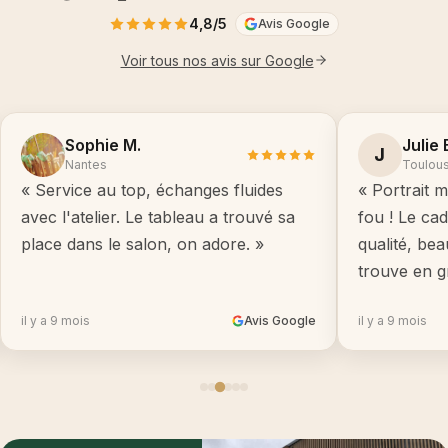
4,8/5
Avis Google
Voir tous nos avis sur Google
Sophie M.
Julie 
J
Nantes
Toulou
« Service au top, échanges fluides
« Portrait m
avec l'atelier. Le tableau a trouvé sa
fou ! Le ca
place dans le salon, on adore. »
qualité, be
trouve en g
il y a 9 mois
Avis Google
il y a 9 mois