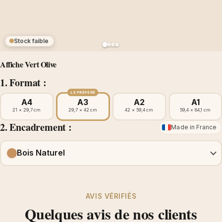
Stock faible
Affiche Vert Olive
1. Format :
LE PRÉFÉRÉ
A4
A3
A2
A1
21 × 29,7 cm
29,7 × 42 cm
42 × 59,4 cm
59,4 × 84,1 cm
2. Encadrement :
Made in France
Bois Naturel
AVIS VÉRIFIÉS
Quelques avis de nos clients