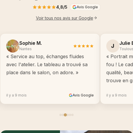
4,8/5
Avis Google
Voir tous nos avis sur Google
Sophie M.
Julie 
J
Nantes
Toulou
« Service au top, échanges fluides
« Portrait m
avec l'atelier. Le tableau a trouvé sa
fou ! Le ca
place dans le salon, on adore. »
qualité, be
trouve en g
il y a 9 mois
Avis Google
il y a 9 mois