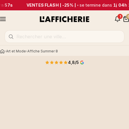
m 57s
VENTES FLASH | -25% |
•
se termine dans
1j 04h 
1
Art et Mode
Affiche Summer 8
Accueil
4,8/5