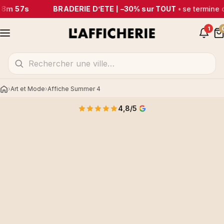
58m 57s
BRADERIE D’ÉTÉ | –30% sur TOUT
•
se termine 
1
Art et Mode
Affiche Summer 4
Accueil
4,8/5