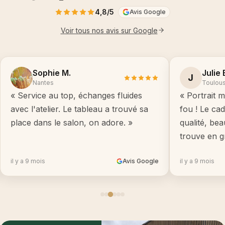
4,8/5
Avis Google
Voir tous nos avis sur Google
Sophie M.
Julie 
J
Nantes
Toulou
« Service au top, échanges fluides
« Portrait m
avec l'atelier. Le tableau a trouvé sa
fou ! Le ca
place dans le salon, on adore. »
qualité, be
trouve en g
il y a 9 mois
Avis Google
il y a 9 mois