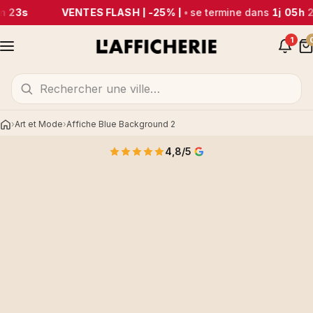
m 23s
VENTES FLASH | -25% |
•
se termine dans
1j 05h 
1
Art et Mode
Affiche Blue Background 2
Accueil
4,8/5