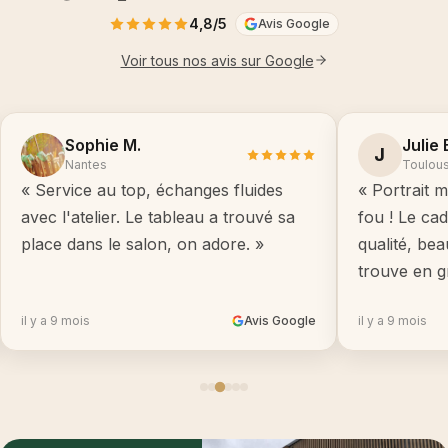
4,8/5
Avis Google
Voir tous nos avis sur Google
Sophie M.
Julie 
J
Nantes
Toulou
« Service au top, échanges fluides
« Portrait m
avec l'atelier. Le tableau a trouvé sa
fou ! Le ca
place dans le salon, on adore. »
qualité, be
trouve en g
il y a 9 mois
Avis Google
il y a 9 mois