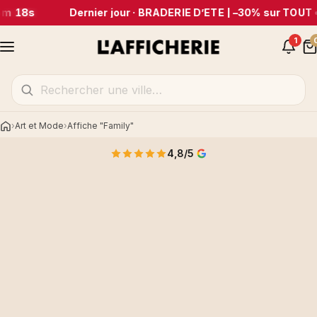
m 18s
Dernier jour · BRADERIE D’ÉTÉ | –30% sur TOUT
•
1
Art et Mode
Affiche "Family"
Accueil
4,8/5