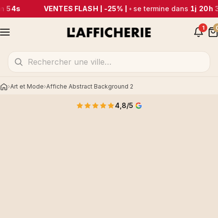
m 54s
VENTES FLASH | -25% |
•
se termine dans
1j 20h 
1
Art et Mode
Affiche Abstract Background 2
Accueil
4,8/5