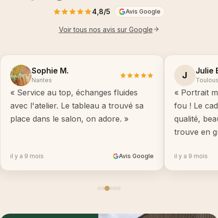
4,8/5
Avis Google
Voir tous nos avis sur Google
Sophie M.
Julie 
J
Nantes
Toulou
« Service au top, échanges fluides
« Portrait m
avec l'atelier. Le tableau a trouvé sa
fou ! Le ca
place dans le salon, on adore. »
qualité, be
trouve en g
il y a 9 mois
Avis Google
il y a 9 mois