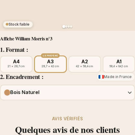
Stock faible
Affiche William Morris n°3
1. Format :
LE PRÉFÉRÉ
A4
A3
A2
A1
21 × 29,7 cm
29,7 × 42 cm
42 × 59,4 cm
59,4 × 84,1 cm
2. Encadrement :
Made in France
Bois Naturel
AVIS VÉRIFIÉS
Quelques avis de nos clients