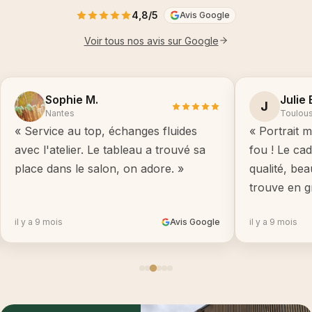
4,8/5
Avis Google
Voir tous nos avis sur Google
Sophie M.
Julie 
J
Nantes
Toulou
« Service au top, échanges fluides
« Portrait m
avec l'atelier. Le tableau a trouvé sa
fou ! Le ca
place dans le salon, on adore. »
qualité, be
trouve en g
il y a 9 mois
Avis Google
il y a 9 mois