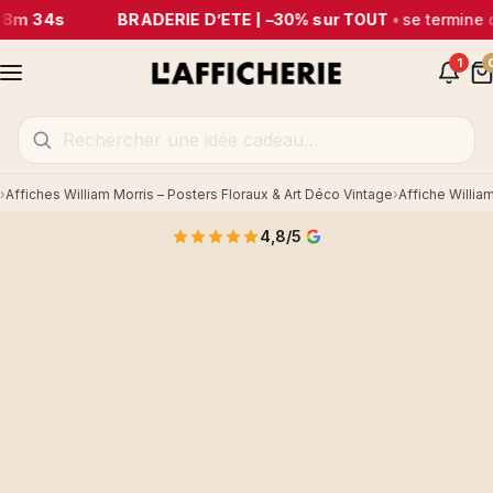
08m 34s
BRADERIE D’ÉTÉ | –30% sur TOUT
•
se termine 
1
Affiches William Morris – Posters Floraux & Art Déco Vintage
Affiche Willia
Accueil
4,8/5