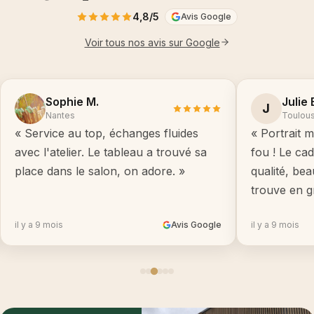
4,8/5
Avis Google
Voir tous nos avis sur Google
Sophie M.
Julie 
J
Nantes
Toulou
« Service au top, échanges fluides
« Portrait m
avec l'atelier. Le tableau a trouvé sa
fou ! Le ca
place dans le salon, on adore. »
qualité, be
trouve en g
il y a 9 mois
Avis Google
il y a 9 mois