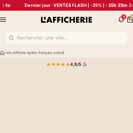
 14s
Dernier jour · VENTES FLASH | -25% |
•
15h 23m 1
1
Vin
Affiche Apéro français coloré
Accueil
4,8/5