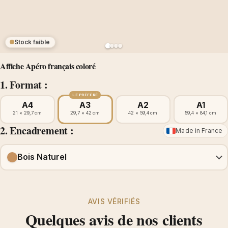
Stock faible
Affiche Apéro français coloré
1. Format :
LE PRÉFÉRÉ
A4
A3
A2
A1
21 × 29,7 cm
29,7 × 42 cm
42 × 59,4 cm
59,4 × 84,1 cm
2. Encadrement :
Made in France
Bois Naturel
AVIS VÉRIFIÉS
Quelques avis de nos clients