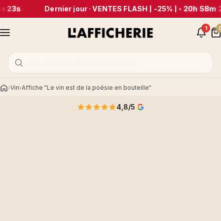
m 23s
Dernier jour · VENTES FLASH | -25% |
•
20h 58m 2
1
Vin
Affiche "Le vin est de la poésie en bouteille"
Accueil
4,8/5