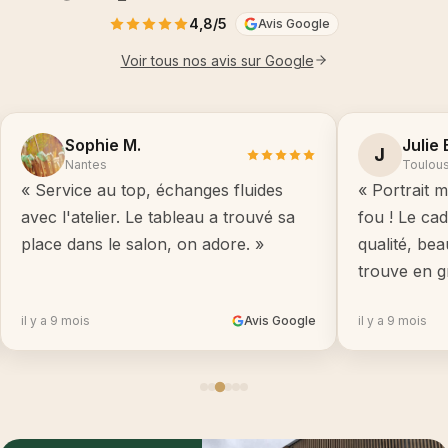
4,8/5
Avis Google
Voir tous nos avis sur Google
Sophie M.
Julie 
J
Nantes
Toulou
« Service au top, échanges fluides
« Portrait m
avec l'atelier. Le tableau a trouvé sa
fou ! Le ca
place dans le salon, on adore. »
qualité, be
trouve en g
il y a 9 mois
Avis Google
il y a 9 mois