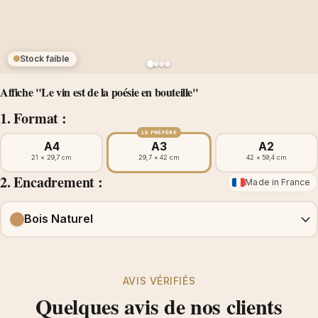
Stock faible
Affiche "Le vin est de la poésie en bouteille"
1. Format :
LE PRÉFÉRÉ
A4
A3
A2
21 × 29,7 cm
29,7 × 42 cm
42 × 59,4 cm
2. Encadrement :
Made in France
Bois Naturel
AVIS VÉRIFIÉS
Quelques avis de nos clients