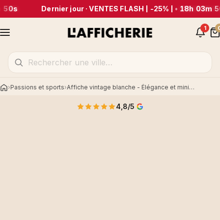
 50s
Dernier jour · VENTES FLASH | -25% |
•
18h 03m 5
1
Passions et sports
Affiche vintage blanche - Élégance et minimalisme
Accueil
4,8/5