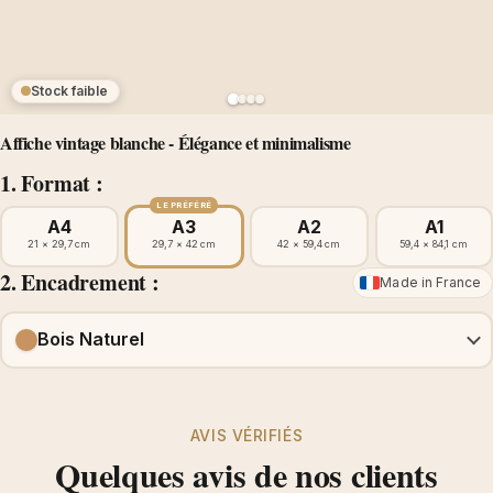
Stock faible
Affiche vintage blanche - Élégance et minimalisme
1. Format :
LE PRÉFÉRÉ
A4
A3
A2
A1
21 × 29,7 cm
29,7 × 42 cm
42 × 59,4 cm
59,4 × 84,1 cm
2. Encadrement :
Made in France
Bois Naturel
AVIS VÉRIFIÉS
Quelques avis de nos clients