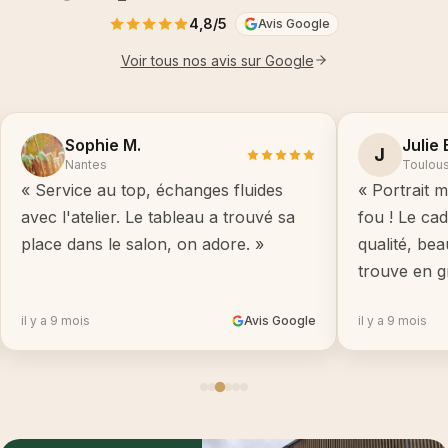
4,8/5
Avis Google
Voir tous nos avis sur Google
Sophie M.
Julie 
J
Nantes
Toulou
« Service au top, échanges fluides
« Portrait m
avec l'atelier. Le tableau a trouvé sa
fou ! Le ca
place dans le salon, on adore. »
qualité, be
trouve en g
il y a 9 mois
Avis Google
il y a 9 mois