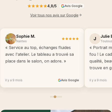
4,8/5
Avis Google
Voir tous nos avis sur Google
Sophie M.
Julie 
J
Nantes
Toulou
« Service au top, échanges fluides
« Portrait m
avec l'atelier. Le tableau a trouvé sa
fou ! Le ca
place dans le salon, on adore. »
qualité, be
trouve en g
il y a 9 mois
Avis Google
il y a 9 mois