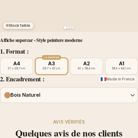
Stock faible
Affiche supercar - Style peinture moderne
1. Format :
LE PRÉFÉRÉ
A4
A3
A2
A1
21 × 29,7 cm
29,7 × 42 cm
42 × 59,4 cm
59,4 × 84,1 cm
2. Encadrement :
Made in France
Bois Naturel
AVIS VÉRIFIÉS
Quelques avis de nos clients