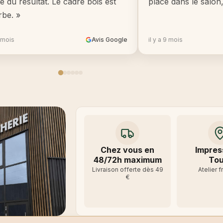
té du résultat. Le cadre bois est
place dans le salon
rbe. »
8 mois
Avis Google
il y a 9 mois
Chez vous en
Impres
48/72h maximum
Tou
Livraison offerte dès 49
Atelier f
€