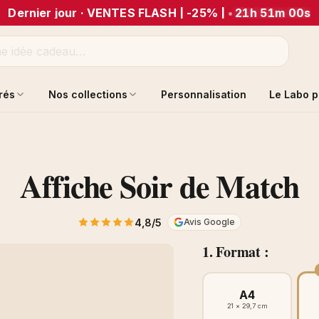
Dernier jour · VENTES FLASH | -25% |
•
21h 51m 00s
trés
Nos collections
Personnalisation
Le Labo p
Affiche Soir de Match
4,8/5
Avis Google
1. Format :
A4
21 × 29,7 cm