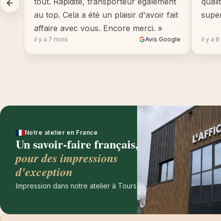
tout. Rapidité, transporteur également
quali
au top. Cela a été un plaisir d'avoir fait
supe
affaire avec vous. Encore merci. »
il y a 7 mois
Avis Google
il y a 
Notre atelier en France
Un savoir-faire français,
pour des impressions
d'exception
Impression dans notre atelier à Tours