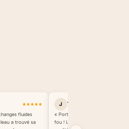
Julie B.
J
Toulouse
changes fluides
« Portrait manga de mon fils, il éta
ableau a trouvé sa
fou ! Le cadre est de très bonne