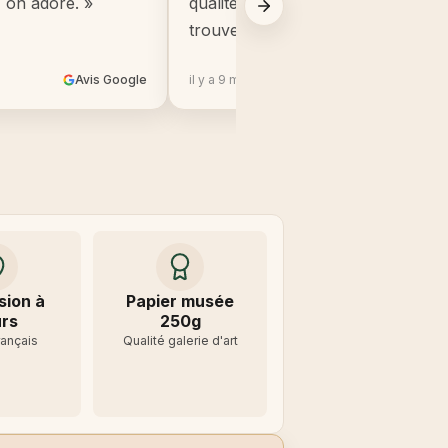
, on adore. »
qualité, beaucoup mieux que ce q
trouve en grande surface. »
Avis Google
il y a 9 mois
Avis 
sion à
Papier musée
rs
250g
rançais
Qualité galerie d'art