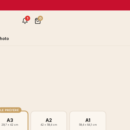
1
0
hoto
LE PRÉFÉRÉ
A3
A2
A1
29,7 × 42 cm
42 × 59,4 cm
59,4 × 84,1 cm