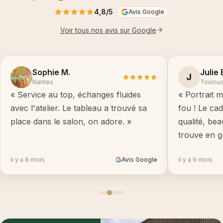
4,8/5
Avis Google
Voir tous nos avis sur Google
Sophie M.
Julie 
J
Nantes
Toulou
« Service au top, échanges fluides
« Portrait m
avec l'atelier. Le tableau a trouvé sa
fou ! Le ca
place dans le salon, on adore. »
qualité, be
trouve en g
il y a 9 mois
Avis Google
il y a 9 mois