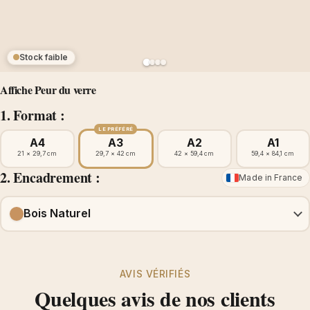
Stock faible
Affiche Peur du verre
1. Format :
LE PRÉFÉRÉ
A4
A3
A2
A1
21 × 29,7 cm
29,7 × 42 cm
42 × 59,4 cm
59,4 × 84,1 cm
2. Encadrement :
Made in France
Bois Naturel
AVIS VÉRIFIÉS
Quelques avis de nos clients