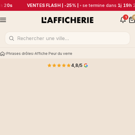
m 20s
VENTES FLASH | -25% |
•
se termine dans
1j 19h 
1
Phrases drôles
Affiche Peur du verre
Accueil
4,8/5