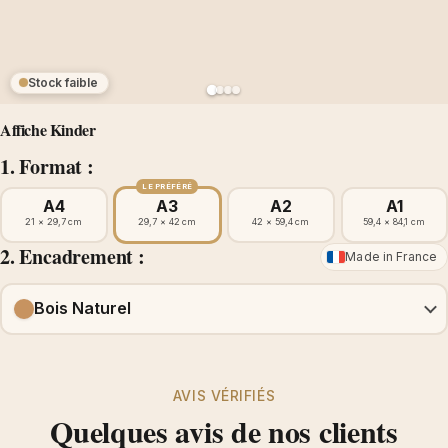
Stock faible
Affiche Kinder
1. Format :
LE PRÉFÉRÉ
A4
A3
A2
A1
21 × 29,7 cm
29,7 × 42 cm
42 × 59,4 cm
59,4 × 84,1 cm
2. Encadrement :
Made in France
Bois Naturel
AVIS VÉRIFIÉS
Quelques avis de nos clients