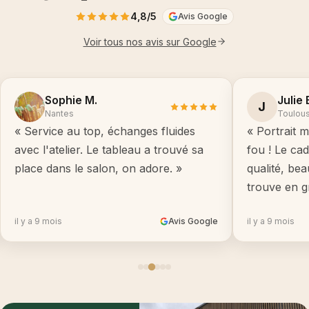
4,8/5
Avis Google
Voir tous nos avis sur Google
Sophie M.
Julie 
J
Nantes
Toulou
« Service au top, échanges fluides
« Portrait m
avec l'atelier. Le tableau a trouvé sa
fou ! Le ca
place dans le salon, on adore. »
qualité, be
trouve en g
il y a 9 mois
Avis Google
il y a 9 mois