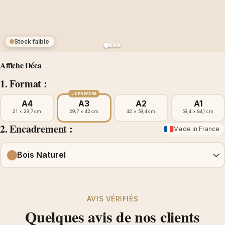
Stock faible
Affiche Déca
1. Format :
LE PRÉFÉRÉ
A4
A3
A2
A1
21 × 29,7 cm
29,7 × 42 cm
42 × 59,4 cm
59,4 × 84,1 cm
2. Encadrement :
Made in France
Bois Naturel
AVIS VÉRIFIÉS
Quelques avis de nos clients