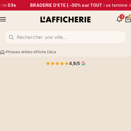
9m 03s
BRADERIE D’ÉTÉ | –30% sur TOUT
•
se termine 
1
Phrases drôles
Affiche Déca
Accueil
4,8/5