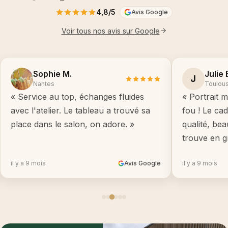
4,8/5
Avis Google
Voir tous nos avis sur Google
Sophie M.
Julie 
J
Nantes
Toulou
« Service au top, échanges fluides
« Portrait m
avec l'atelier. Le tableau a trouvé sa
fou ! Le ca
place dans le salon, on adore. »
qualité, be
trouve en g
il y a 9 mois
Avis Google
il y a 9 mois