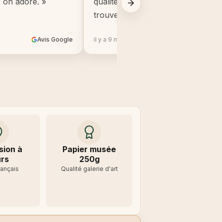
, on adore. »
qualité, beaucoup mieux que ce q
trouve en grande surface. »
Avis Google
il y a 9 mois
Avis 
sion à
Papier musée
rs
250g
rançais
Qualité galerie d'art