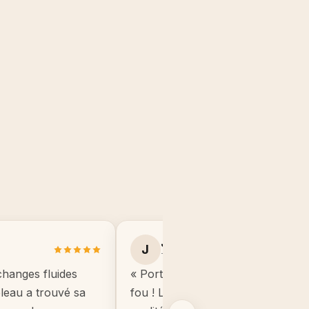
Julie B.
J
Toulouse
changes fluides
« Portrait manga de mon fils, il éta
ableau a trouvé sa
fou ! Le cadre est de très bonne