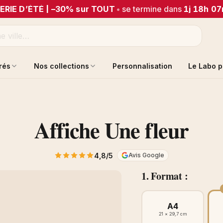
ERIE D’ÉTÉ | –30% sur TOUT
•
se termine dans
1j 18h 0
trés
Nos collections
Personnalisation
Le Labo p
Affiche Une fleur
4,8/5
Avis Google
1. Format :
A4
21 × 29,7 cm