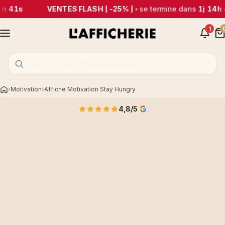
m 41s
VENTES FLASH | -25% |
•
se termine dans
1j 14h
1
Motivation
Affiche Motivation Stay Hungry
Accueil
4,8/5