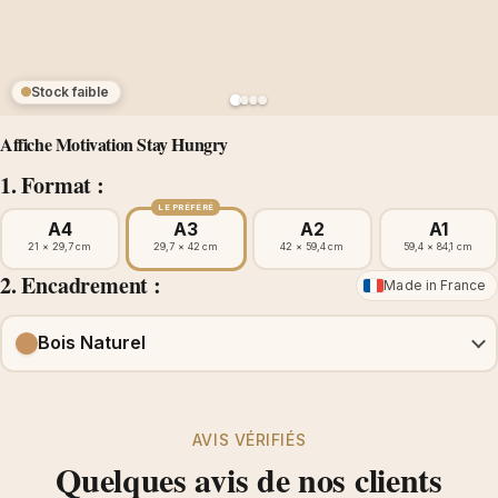
Stock faible
Affiche Motivation Stay Hungry
1. Format :
LE PRÉFÉRÉ
A4
A3
A2
A1
21 × 29,7 cm
29,7 × 42 cm
42 × 59,4 cm
59,4 × 84,1 cm
2. Encadrement :
Made in France
Bois Naturel
AVIS VÉRIFIÉS
Quelques avis de nos clients