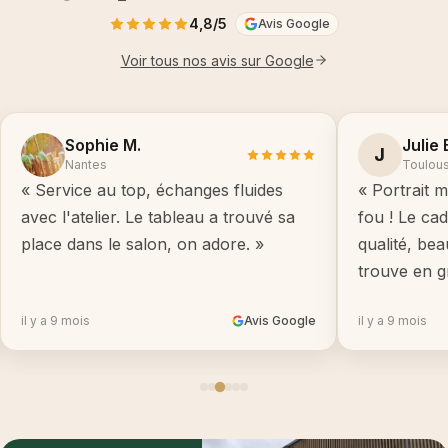
4,8/5
Avis Google
Voir tous nos avis sur Google
Sophie M.
Julie 
J
Nantes
Toulou
« Service au top, échanges fluides
« Portrait m
avec l'atelier. Le tableau a trouvé sa
fou ! Le ca
place dans le salon, on adore. »
qualité, be
trouve en g
il y a 9 mois
Avis Google
il y a 9 mois