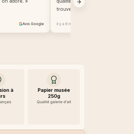
, on adore. »
qualité, beaucoup mieux que ce q
trouve en grande surface. »
Avis Google
il y a 9 mois
Avis 
sion à
Papier musée
rs
250g
rançais
Qualité galerie d'art