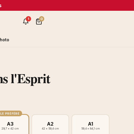
s
1
0
hoto
s l'Esprit
LE PRÉFÉRÉ
A3
A2
A1
29,7 × 42 cm
42 × 59,4 cm
59,4 × 84,1 cm