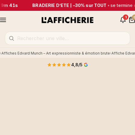
29m 41s
BRADERIE D’ÉTÉ | –30% sur TOUT
•
se termine 
1
Affiches Edvard Munch – Art expressionniste & émotion brute
Affiche Edva
Accueil
4,8/5