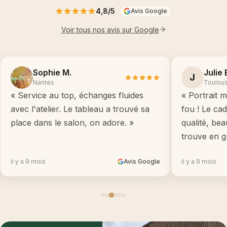
4,8/5
Avis Google
Voir tous nos avis sur Google
Sophie M.
Julie 
J
Nantes
Toulou
« Service au top, échanges fluides
« Portrait m
avec l'atelier. Le tableau a trouvé sa
fou ! Le ca
place dans le salon, on adore. »
qualité, be
trouve en g
il y a 9 mois
Avis Google
il y a 9 mois