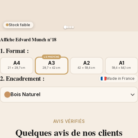
Stock faible
Affiche Edvard Munch n°18
1. Format :
LE PRÉFÉRÉ
A4
A3
A2
A1
21 × 29,7 cm
29,7 × 42 cm
42 × 59,4 cm
59,4 × 84,1 cm
2. Encadrement :
Made in France
Bois Naturel
AVIS VÉRIFIÉS
Quelques avis de nos clients