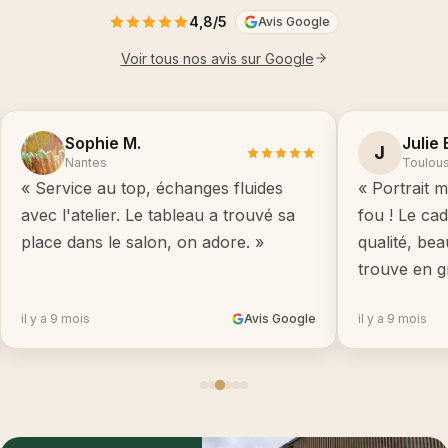
4,8/5
Avis Google
Voir tous nos avis sur Google
Sophie M.
Julie 
J
Nantes
Toulou
« Service au top, échanges fluides
« Portrait m
avec l'atelier. Le tableau a trouvé sa
fou ! Le ca
place dans le salon, on adore. »
qualité, be
trouve en g
il y a 9 mois
Avis Google
il y a 9 mois