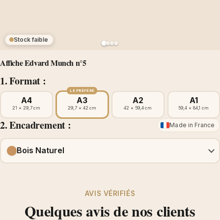
Stock faible
Affiche Edvard Munch n°5
1. Format :
LE PRÉFÉRÉ
A4
A3
A2
A1
21 × 29,7 cm
29,7 × 42 cm
42 × 59,4 cm
59,4 × 84,1 cm
2. Encadrement :
Made in France
Bois Naturel
AVIS VÉRIFIÉS
Quelques avis de nos clients