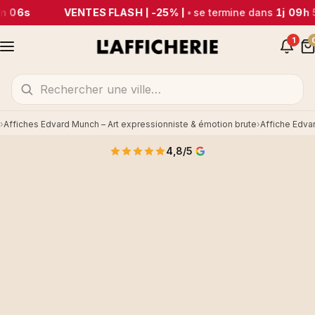
m 06s
VENTES FLASH | -25% |
•
se termine dans
1j 09h 
1
Affiches Edvard Munch – Art expressionniste & émotion brute
Affiche Edva
Accueil
4,8/5