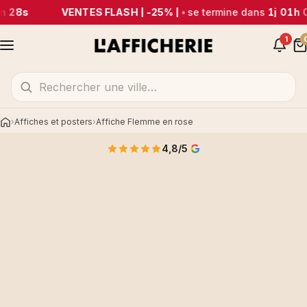
m 28s
VENTES FLASH | -25% |
•
se termine dans
1j 01h 
1
Affiches et posters
Affiche Flemme en rose
Accueil
4,8/5