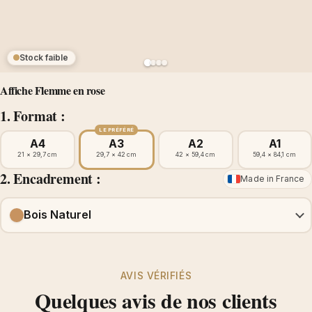
Stock faible
Affiche Flemme en rose
1. Format :
LE PRÉFÉRÉ
A4
A3
A2
A1
21 × 29,7 cm
29,7 × 42 cm
42 × 59,4 cm
59,4 × 84,1 cm
2. Encadrement :
Made in France
Bois Naturel
AVIS VÉRIFIÉS
Quelques avis de nos clients