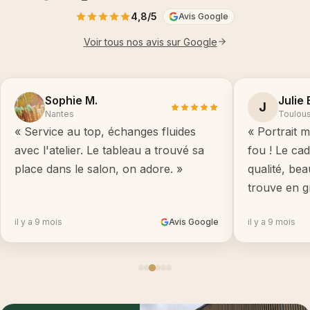
4,8/5
Avis Google
Voir tous nos avis sur Google
Sophie M.
Julie 
J
Nantes
Toulou
« Service au top, échanges fluides
« Portrait m
avec l'atelier. Le tableau a trouvé sa
fou ! Le ca
place dans le salon, on adore. »
qualité, be
trouve en g
il y a 9 mois
Avis Google
il y a 9 mois