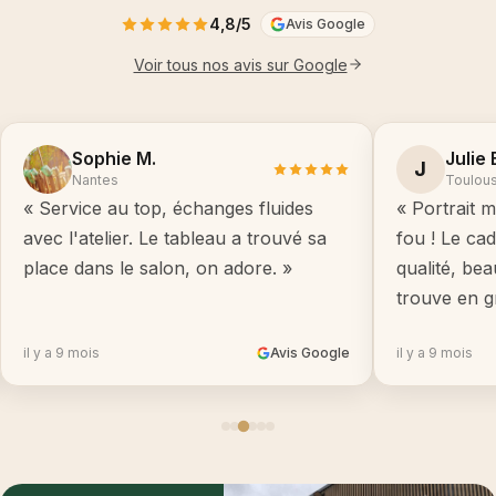
4,8/5
Avis Google
Voir tous nos avis sur Google
Sophie M.
Julie 
J
Nantes
Toulou
« Service au top, échanges fluides
« Portrait m
avec l'atelier. Le tableau a trouvé sa
fou ! Le ca
place dans le salon, on adore. »
qualité, be
trouve en g
il y a 9 mois
Avis Google
il y a 9 mois