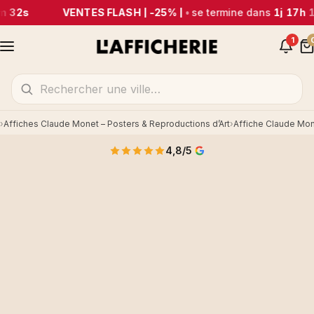
m 32s
VENTES FLASH | -25% |
•
se termine dans
1j 17h 
1
Affiches Claude Monet – Posters & Reproductions d’Art
Affiche Claude Mo
Accueil
4,8/5