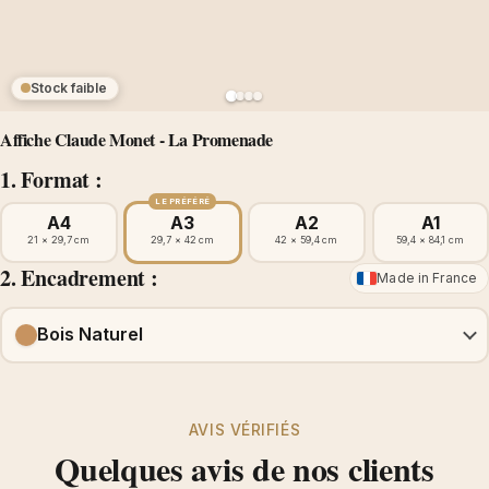
Stock faible
Affiche Claude Monet - La Promenade
1. Format :
LE PRÉFÉRÉ
A4
A3
A2
A1
21 × 29,7 cm
29,7 × 42 cm
42 × 59,4 cm
59,4 × 84,1 cm
2. Encadrement :
Made in France
Bois Naturel
AVIS VÉRIFIÉS
Quelques avis de nos clients