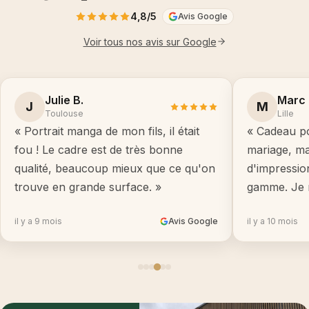
4,8/5
Avis Google
Voir tous nos avis sur Google
Julie B.
Marc 
J
M
Toulouse
Lille
« Portrait manga de mon fils, il était
« Cadeau po
fou ! Le cadre est de très bonne
mariage, ma
qualité, beaucoup mieux que ce qu'on
d'impressio
trouve en grande surface. »
gamme. Je 
il y a 9 mois
Avis Google
il y a 10 mois