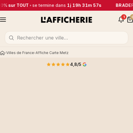
30% sur TOUT
•
se termine dans
1j 19h 31m 57s
BRADERI
1
Villes de France
Affiche Carte Metz
Accueil
4,8/5