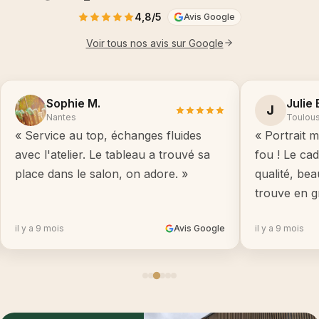
4,8/5
Avis Google
Voir tous nos avis sur Google
Sophie M.
Julie 
J
Nantes
Toulou
« Service au top, échanges fluides
« Portrait m
avec l'atelier. Le tableau a trouvé sa
fou ! Le ca
place dans le salon, on adore. »
qualité, be
trouve en g
il y a 9 mois
Avis Google
il y a 9 mois