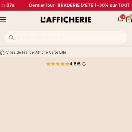
m 07s
Dernier jour · BRADERIE D’ÉTÉ | –30% sur TOUT
•
1
Villes de France
Affiche Carte Lille
Accueil
4,8/5