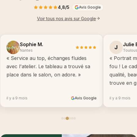
4,8/5
Avis Google
Voir tous nos avis sur Google
Sophie M.
Julie 
J
Nantes
Toulou
« Service au top, échanges fluides
« Portrait m
avec l'atelier. Le tableau a trouvé sa
fou ! Le ca
place dans le salon, on adore. »
qualité, be
trouve en g
il y a 9 mois
Avis Google
il y a 9 mois