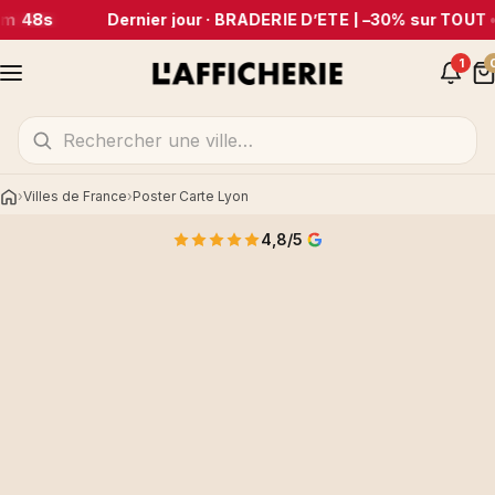
m 48s
Dernier jour · BRADERIE D’ÉTÉ | –30% sur TOUT
•
1
Villes de France
Poster Carte Lyon
Accueil
4,8/5