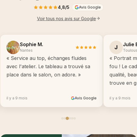
4,8/5
Avis Google
Voir tous nos avis sur Google
Sophie M.
Julie 
J
Nantes
Toulou
« Service au top, échanges fluides
« Portrait m
avec l'atelier. Le tableau a trouvé sa
fou ! Le ca
place dans le salon, on adore. »
qualité, be
trouve en g
il y a 9 mois
Avis Google
il y a 9 mois