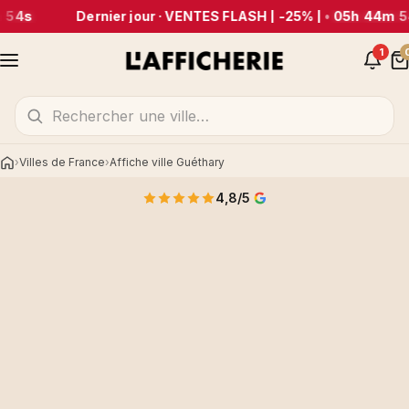
 54s
Dernier jour · VENTES FLASH | -25% |
•
05h 44m 5
1
Villes de France
Affiche ville Guéthary
Accueil
4,8/5