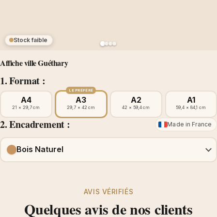
Stock faible
Affiche ville Guéthary
1. Format :
LE PRÉFÉRÉ
A4
A3
A2
A1
21 × 29,7 cm
29,7 × 42 cm
42 × 59,4 cm
59,4 × 84,1 cm
2. Encadrement :
Made in France
Bois Naturel
AVIS VÉRIFIÉS
Quelques avis de nos clients