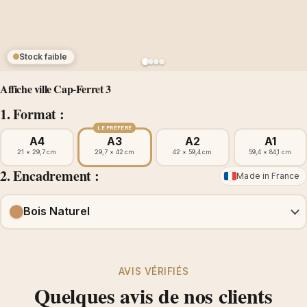
Stock faible
Affiche ville Cap-Ferret 3
1. Format :
LE PRÉFÉRÉ
A4
A3
A2
A1
21 × 29,7 cm
29,7 × 42 cm
42 × 59,4 cm
59,4 × 84,1 cm
2. Encadrement :
Made in France
Bois Naturel
AVIS VÉRIFIÉS
Quelques avis de nos clients