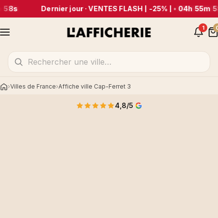
 58s
Dernier jour · VENTES FLASH | -25% |
•
04h 55m 5
1
Villes de France
Affiche ville Cap-Ferret 3
Accueil
4,8/5