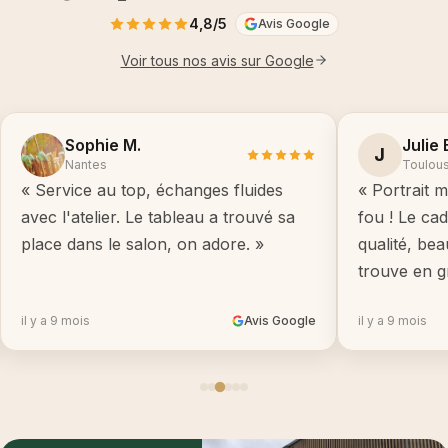
4,8/5
Avis Google
Voir tous nos avis sur Google
Sophie M.
Julie 
J
Nantes
Toulou
« Service au top, échanges fluides
« Portrait m
avec l'atelier. Le tableau a trouvé sa
fou ! Le ca
place dans le salon, on adore. »
qualité, be
trouve en g
il y a 9 mois
Avis Google
il y a 9 mois