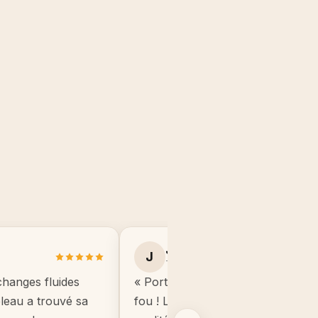
Julie B.
J
Toulouse
changes fluides
« Portrait manga de mon fils, il éta
ableau a trouvé sa
fou ! Le cadre est de très bonne