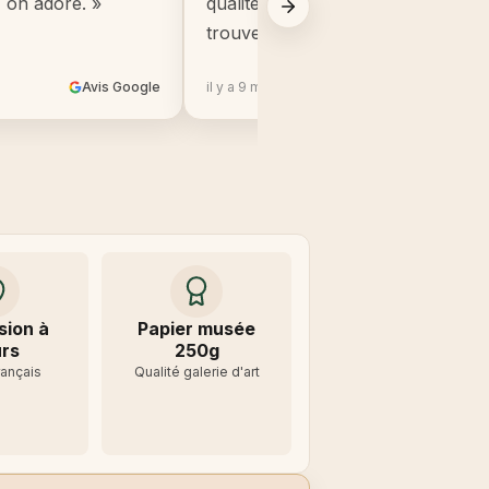
, on adore. »
qualité, beaucoup mieux que ce q
trouve en grande surface. »
Avis Google
il y a 9 mois
Avis 
sion à
Papier musée
rs
250g
rançais
Qualité galerie d'art