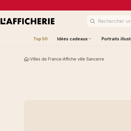
Top 50
Idées cadeaux
Portraits illus
Villes de France
Affiche ville Sancerre
Accueil