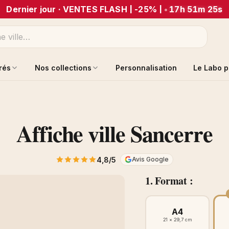
Dernier jour · VENTES FLASH | -25% |
•
17h 51m 25s
trés
Nos collections
Personnalisation
Le Labo p
Affiche ville Sancerre
4,8/5
Avis Google
1. Format :
A4
21 × 29,7 cm