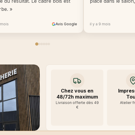
té du résultat. Le cadre bois est
place dans le salon
rbe. »
8 mois
Avis Google
il y a 9 mois
Chez vous en
Impres
48/72h maximum
Tou
Livraison offerte dès 49
Atelier f
€