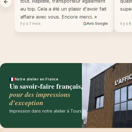
tout. Rapidité, transporteur également
quali
au top. Cela a été un plaisir d'avoir fait
supe
affaire avec vous. Encore merci. »
il y a 7 mois
Avis Google
il y a 
Notre atelier en France
Un savoir-faire français,
pour des impressions
d'exception
Impression dans notre atelier à Tours