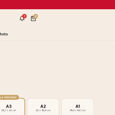
1
0
hoto
LE PRÉFÉRÉ
A3
A2
A1
29,7 × 42 cm
42 × 59,4 cm
59,4 × 84,1 cm