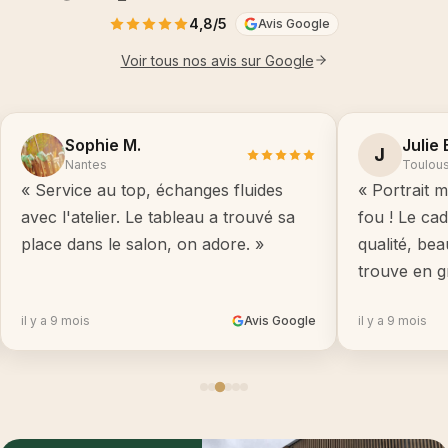
4,8/5
Avis Google
Voir tous nos avis sur Google
Sophie M.
Julie 
J
Nantes
Toulou
« Service au top, échanges fluides
« Portrait m
avec l'atelier. Le tableau a trouvé sa
fou ! Le ca
place dans le salon, on adore. »
qualité, be
trouve en g
il y a 9 mois
Avis Google
il y a 9 mois