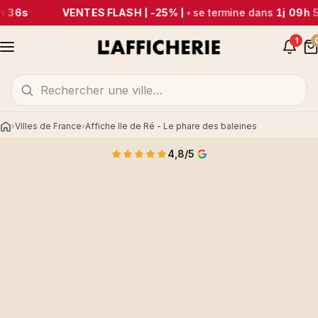
m 36s
VENTES FLASH | -25% |
•
se termine dans
1j 09h 
1
Villes de France
Affiche Ile de Ré - Le phare des baleines
Accueil
4,8/5