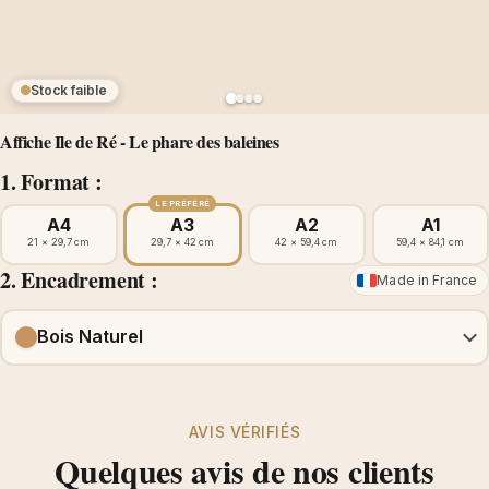
Stock faible
Affiche Ile de Ré - Le phare des baleines
1. Format :
LE PRÉFÉRÉ
A4
A3
A2
A1
21 × 29,7 cm
29,7 × 42 cm
42 × 59,4 cm
59,4 × 84,1 cm
2. Encadrement :
Made in France
Bois Naturel
AVIS VÉRIFIÉS
Quelques avis de nos clients