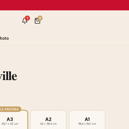
1
0
hoto
ille
LE PRÉFÉRÉ
A3
A2
A1
29,7 × 42 cm
42 × 59,4 cm
59,4 × 84,1 cm