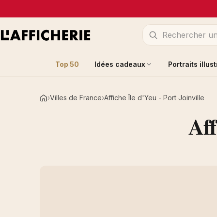
Top 50
Idées cadeaux
Portraits illus
Villes de France
Affiche Île d'Yeu - Port Joinville
Accueil
Aff