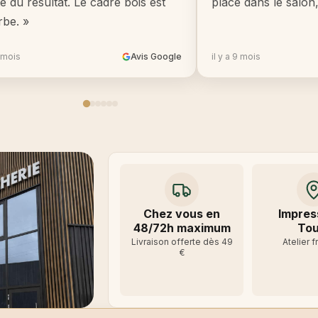
té du résultat. Le cadre bois est
place dans le salon
rbe. »
8 mois
Avis Google
il y a 9 mois
Chez vous en
Impres
48/72h maximum
Tou
Livraison offerte dès 49
Atelier f
€