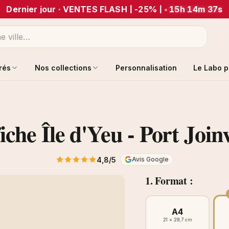
Dernier jour · VENTES FLASH | -25% |
•
15h 14m 37s
trés
Nos collections
Personnalisation
Le Labo p
iche Île d'Yeu - Port Joinv
4,8/5
Avis Google
1. Format :
A4
21 × 29,7 cm