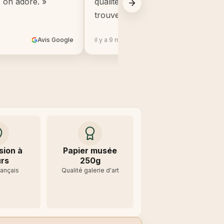
, on adore. »
qualité, beaucoup mieux que ce q
trouve en grande surface. »
Avis Google
il y a 9 mois
Avis 
sion à
Papier musée
rs
250g
rançais
Qualité galerie d'art