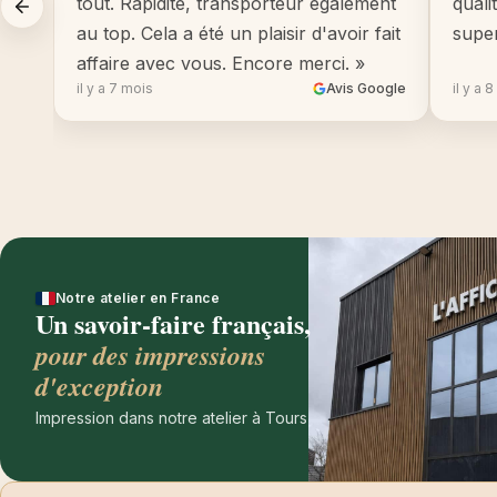
tout. Rapidité, transporteur également
quali
au top. Cela a été un plaisir d'avoir fait
supe
affaire avec vous. Encore merci. »
il y a 7 mois
Avis Google
il y a 
Notre atelier en France
Un savoir-faire français,
pour des impressions
d'exception
Impression dans notre atelier à Tours