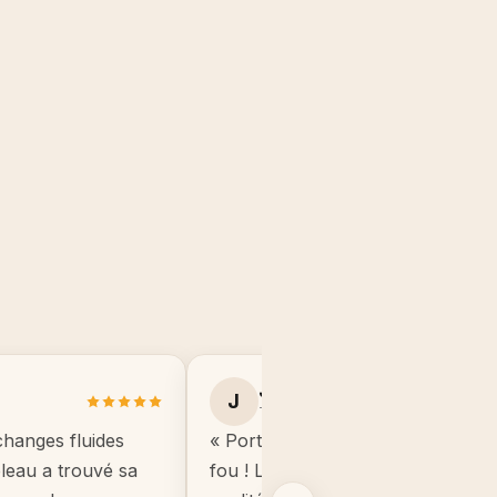
Julie B.
J
Toulouse
changes fluides
« Portrait manga de mon fils, il éta
ableau a trouvé sa
fou ! Le cadre est de très bonne