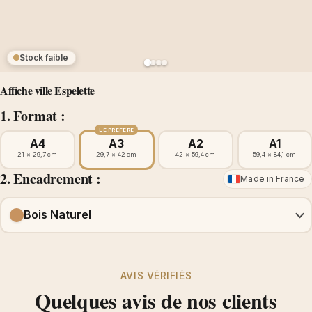
Stock faible
Affiche ville Espelette
1. Format :
LE PRÉFÉRÉ
A4
A3
A2
A1
21 × 29,7 cm
29,7 × 42 cm
42 × 59,4 cm
59,4 × 84,1 cm
2. Encadrement :
Made in France
Bois Naturel
AVIS VÉRIFIÉS
Quelques avis de nos clients