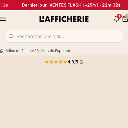
32s
Dernier jour · VENTES FLASH | -25% |
•
22m 32s
1
Villes de France
Affiche ville Espelette
Accueil
4,8/5