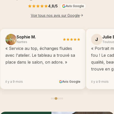
4,8/5
Avis Google
Voir tous nos avis sur Google
Sophie M.
Julie 
J
Nantes
Toulou
« Service au top, échanges fluides
« Portrait m
avec l'atelier. Le tableau a trouvé sa
fou ! Le ca
place dans le salon, on adore. »
qualité, be
trouve en g
il y a 9 mois
Avis Google
il y a 9 mois