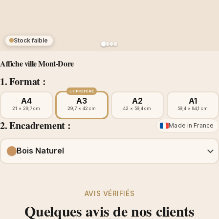
Stock faible
Affiche ville Mont-Dore
1. Format :
LE PRÉFÉRÉ
A4
A3
A2
A1
21 × 29,7 cm
29,7 × 42 cm
42 × 59,4 cm
59,4 × 84,1 cm
2. Encadrement :
Made in France
Bois Naturel
AVIS VÉRIFIÉS
Quelques avis de nos clients