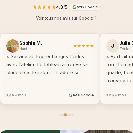
4,8/5
Avis Google
Voir tous nos avis sur Google
Sophie M.
Julie 
J
Nantes
Toulou
« Service au top, échanges fluides
« Portrait m
avec l'atelier. Le tableau a trouvé sa
fou ! Le ca
place dans le salon, on adore. »
qualité, be
trouve en g
il y a 9 mois
Avis Google
il y a 9 mois