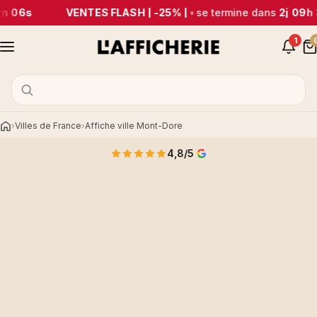
m 06s
VENTES FLASH | -25% |
•
se termine dans
2j 09h
1
Villes de France
Affiche ville Mont-Dore
Accueil
4,8/5