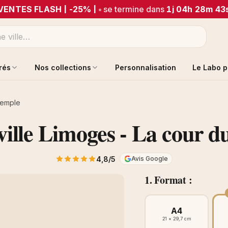
VENTES FLASH | -25% |
•
se termine dans
1j 04h 28m 43
trés
Nos collections
Personnalisation
Le Labo p
 Temple
ville Limoges - La cour 
4,8/5
Avis Google
1. Format :
A4
21 × 29,7 cm