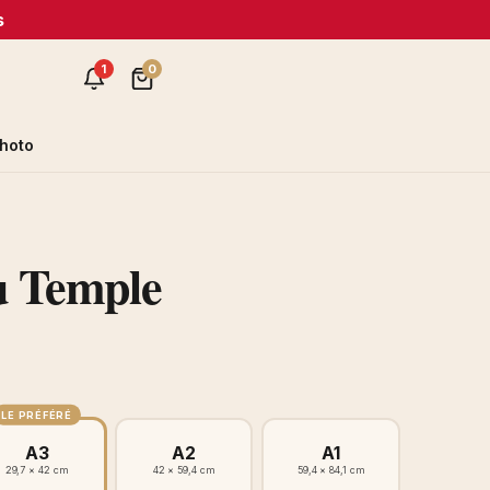
s
1
0
hoto
du Temple
LE PRÉFÉRÉ
A3
A2
A1
29,7 × 42 cm
42 × 59,4 cm
59,4 × 84,1 cm