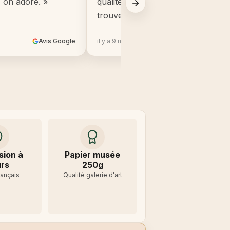
, on adore. »
qualité, beaucoup mieux que ce q
trouve en grande surface. »
Avis Google
il y a 9 mois
Avis 
sion à
Papier musée
rs
250g
rançais
Qualité galerie d'art