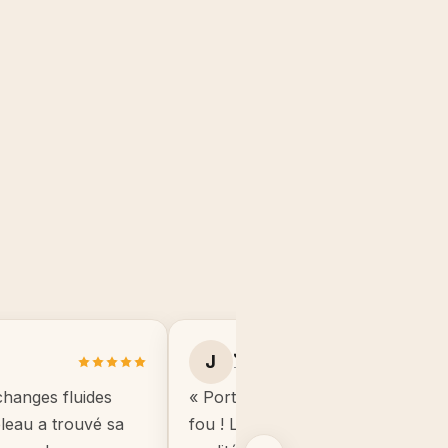
Julie B.
J
Toulouse
changes fluides
« Portrait manga de mon fils, il éta
ableau a trouvé sa
fou ! Le cadre est de très bonne