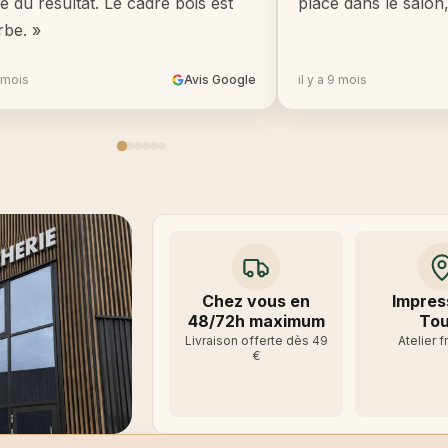
té du résultat. Le cadre bois est
place dans le salon
rbe. »
8 mois
Avis Google
il y a 9 mois
Chez vous en
Impres
48/72h maximum
Tou
Livraison offerte dès 49
Atelier f
€