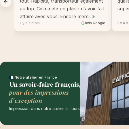
tout. Rapidité, transporteur également
quali
au top. Cela a été un plaisir d'avoir fait
supe
affaire avec vous. Encore merci. »
il y a 7 mois
Avis Google
il y a 
Notre atelier en France
Un savoir-faire français,
pour des impressions
d'exception
Impression dans notre atelier à Tours