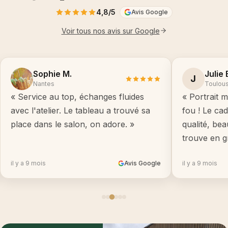
4,8/5
Avis Google
Voir tous nos avis sur Google
Sophie M.
Julie 
J
Nantes
Toulou
« Service au top, échanges fluides
« Portrait m
avec l'atelier. Le tableau a trouvé sa
fou ! Le ca
place dans le salon, on adore. »
qualité, be
trouve en g
il y a 9 mois
Avis Google
il y a 9 mois