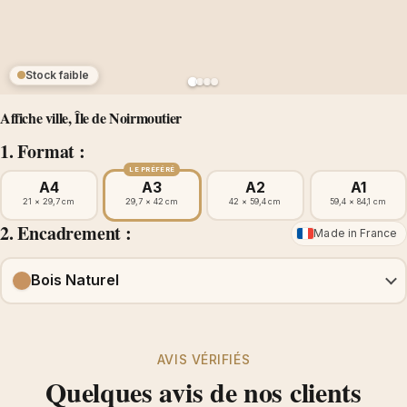
Stock faible
Affiche ville, Île de Noirmoutier
1. Format :
LE PRÉFÉRÉ
A4
A3
A2
A1
21 × 29,7 cm
29,7 × 42 cm
42 × 59,4 cm
59,4 × 84,1 cm
2. Encadrement :
Made in France
Bois Naturel
AVIS VÉRIFIÉS
Quelques avis de nos clients