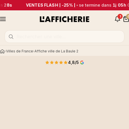
m 28s
VENTES FLASH | -25% |
•
se termine dans
1j 05h 
1
Villes de France
Affiche ville de La Baule 2
Accueil
4,8/5