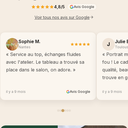
4,8/5
Avis Google
Voir tous nos avis sur Google
Sophie M.
Julie 
J
Nantes
Toulou
« Service au top, échanges fluides
« Portrait m
avec l'atelier. Le tableau a trouvé sa
fou ! Le ca
place dans le salon, on adore. »
qualité, be
trouve en g
il y a 9 mois
Avis Google
il y a 9 mois