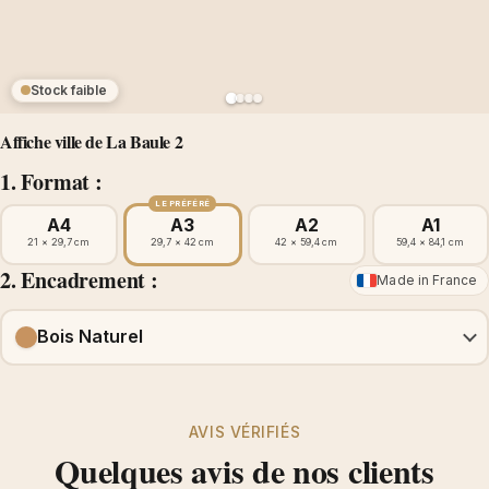
Stock faible
Affiche ville de La Baule 2
1. Format :
LE PRÉFÉRÉ
A4
A3
A2
A1
21 × 29,7 cm
29,7 × 42 cm
42 × 59,4 cm
59,4 × 84,1 cm
2. Encadrement :
Made in France
Bois Naturel
AVIS VÉRIFIÉS
Quelques avis de nos clients