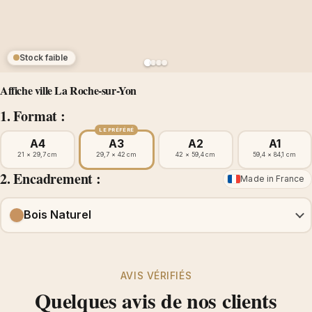
Stock faible
Affiche ville La Roche-sur-Yon
1. Format :
LE PRÉFÉRÉ
A4
A3
A2
A1
21 × 29,7 cm
29,7 × 42 cm
42 × 59,4 cm
59,4 × 84,1 cm
2. Encadrement :
Made in France
Bois Naturel
AVIS VÉRIFIÉS
Quelques avis de nos clients