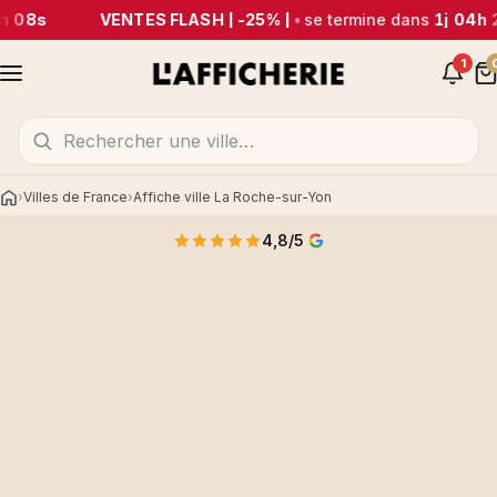
m 08s
VENTES FLASH | -25% |
•
se termine dans
1j 04h 
1
Villes de France
Affiche ville La Roche-sur-Yon
Accueil
4,8/5