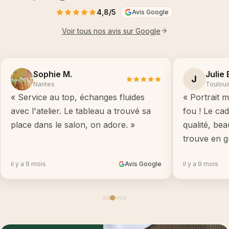
4,8/5
Avis Google
Voir tous nos avis sur Google
Sophie M.
Julie 
J
Nantes
Toulou
« Service au top, échanges fluides
« Portrait m
avec l'atelier. Le tableau a trouvé sa
fou ! Le ca
place dans le salon, on adore. »
qualité, be
trouve en g
il y a 9 mois
Avis Google
il y a 9 mois