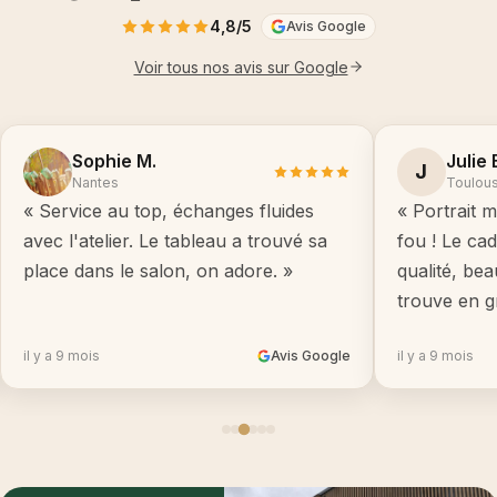
4,8/5
Avis Google
Voir tous nos avis sur Google
Sophie M.
Julie 
J
Nantes
Toulou
« Service au top, échanges fluides
« Portrait m
avec l'atelier. Le tableau a trouvé sa
fou ! Le ca
place dans le salon, on adore. »
qualité, be
trouve en g
il y a 9 mois
Avis Google
il y a 9 mois