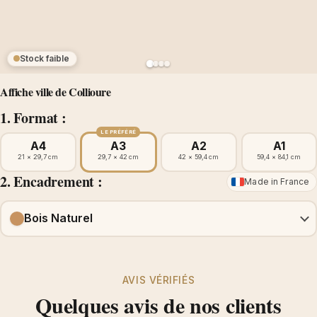
Stock faible
Affiche ville de Collioure
1. Format :
LE PRÉFÉRÉ
A4
A3
A2
A1
21 × 29,7 cm
29,7 × 42 cm
42 × 59,4 cm
59,4 × 84,1 cm
2. Encadrement :
Made in France
Bois Naturel
AVIS VÉRIFIÉS
Quelques avis de nos clients