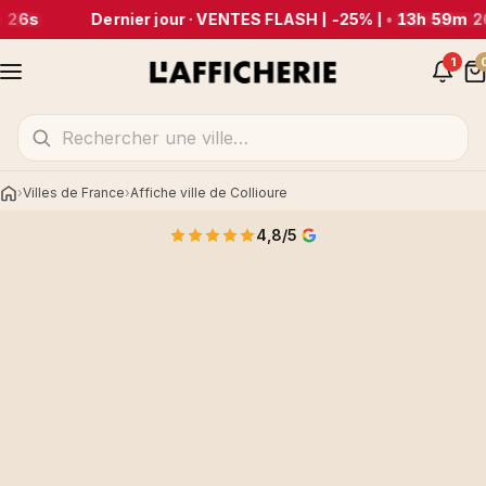
 26s
Dernier jour · VENTES FLASH | -25% |
•
13h 59m 2
1
Villes de France
Affiche ville de Collioure
Accueil
4,8/5