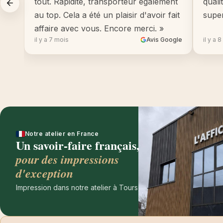
tout. Rapidité, transporteur également
quali
au top. Cela a été un plaisir d'avoir fait
supe
affaire avec vous. Encore merci. »
il y a 7 mois
Avis Google
il y a 
Notre atelier en France
Un savoir-faire français,
pour des impressions
d'exception
Impression dans notre atelier à Tours