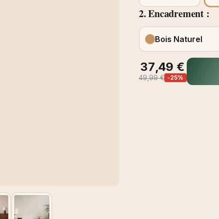
2. Encadrement :
Bois Naturel
37,49 €
49,99 €
-25%