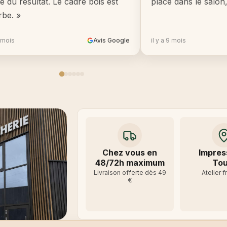
té du résultat. Le cadre bois est
place dans le salon
rbe. »
8 mois
Avis Google
il y a 9 mois
Chez vous en
Impres
48/72h maximum
Tou
Livraison offerte dès 49
Atelier f
€