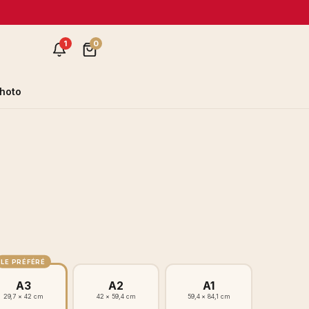
1
0
hoto
LE PRÉFÉRÉ
A3
A2
A1
29,7 × 42 cm
42 × 59,4 cm
59,4 × 84,1 cm