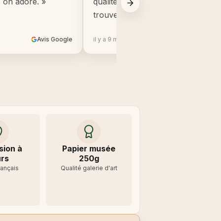
, on adore. »
qualité, beaucoup mieux que ce q
trouve en grande surface. »
Avis Google
il y a 9 mois
Avis 
sion à
Papier musée
rs
250g
rançais
Qualité galerie d'art