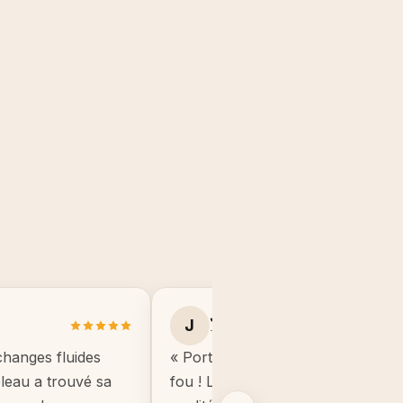
Julie B.
J
Toulouse
changes fluides
« Portrait manga de mon fils, il éta
ableau a trouvé sa
fou ! Le cadre est de très bonne