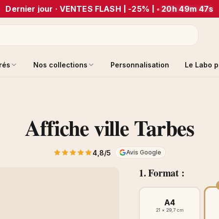
Dernier jour · VENTES FLASH | -25% |
•
20h 49m 47s
trés
Nos collections
Personnalisation
Le Labo p
Affiche ville Tarbes
4,8/5
Avis Google
1. Format :
A4
21 × 29,7 cm