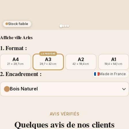
Stock faible
Affiche ville Arles
1. Format :
LE PRÉFÉRÉ
A4
A3
A2
A1
21 × 29,7 cm
29,7 × 42 cm
42 × 59,4 cm
59,4 × 84,1 cm
2. Encadrement :
Made in France
Bois Naturel
AVIS VÉRIFIÉS
Quelques avis de nos clients