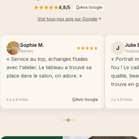
4,8/5
Avis Google
Voir tous nos avis sur Google
Sophie M.
Julie 
J
Nantes
Toulou
« Service au top, échanges fluides
« Portrait m
avec l'atelier. Le tableau a trouvé sa
fou ! Le ca
place dans le salon, on adore. »
qualité, be
trouve en g
il y a 9 mois
Avis Google
il y a 9 mois