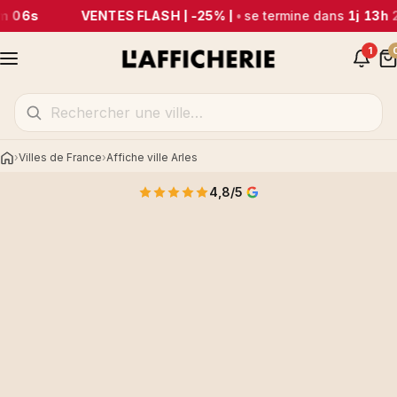
m 06s
VENTES FLASH | -25% |
•
se termine dans
1j 13h 
1
Villes de France
Affiche ville Arles
Accueil
4,8/5