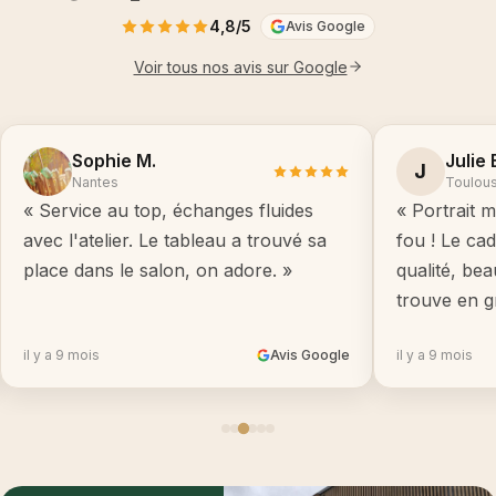
4,8/5
Avis Google
Voir tous nos avis sur Google
Sophie M.
Julie 
J
Nantes
Toulou
« Service au top, échanges fluides
« Portrait m
avec l'atelier. Le tableau a trouvé sa
fou ! Le ca
place dans le salon, on adore. »
qualité, be
trouve en g
il y a 9 mois
Avis Google
il y a 9 mois