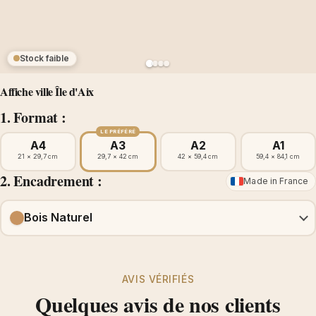
Stock faible
Affiche ville Île d'Aix
1. Format :
LE PRÉFÉRÉ
A4
A3
A2
A1
21 × 29,7 cm
29,7 × 42 cm
42 × 59,4 cm
59,4 × 84,1 cm
2. Encadrement :
Made in France
Bois Naturel
AVIS VÉRIFIÉS
Quelques avis de nos clients