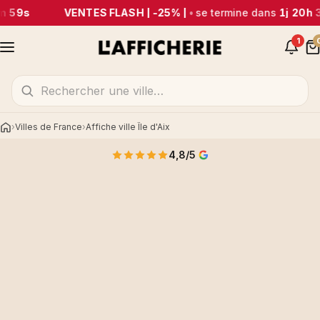
m 59s
VENTES FLASH | -25% |
•
se termine dans
1j 20h 
1
Villes de France
Affiche ville Île d'Aix
Accueil
4,8/5