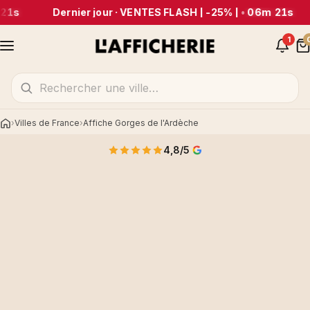
21s
Dernier jour · VENTES FLASH | -25% |
•
06m 21s
1
Villes de France
Affiche Gorges de l'Ardèche
Accueil
4,8/5