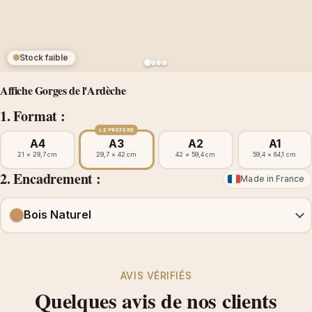
Stock faible
Affiche Gorges de l'Ardèche
1. Format :
LE PRÉFÉRÉ
A4
A3
A2
A1
21 × 29,7 cm
29,7 × 42 cm
42 × 59,4 cm
59,4 × 84,1 cm
2. Encadrement :
Made in France
Bois Naturel
AVIS VÉRIFIÉS
Quelques avis de nos clients