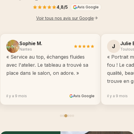
4,8/5
Avis Google
Voir tous nos avis sur Google
Sophie M.
Julie 
J
Nantes
Toulou
« Service au top, échanges fluides
« Portrait m
avec l'atelier. Le tableau a trouvé sa
fou ! Le ca
place dans le salon, on adore. »
qualité, be
trouve en g
il y a 9 mois
Avis Google
il y a 9 mois