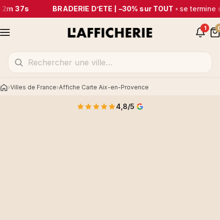
32m 37s
BRADERIE D’ÉTÉ | –30% sur TOUT
•
se termine 
1
Villes de France
Affiche Carte Aix-en-Provence
Accueil
4,8/5