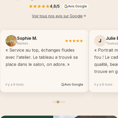
4,8/5
Avis Google
Voir tous nos avis sur Google
Sophie M.
Julie 
J
Nantes
Toulou
« Service au top, échanges fluides
« Portrait m
avec l'atelier. Le tableau a trouvé sa
fou ! Le ca
place dans le salon, on adore. »
qualité, be
trouve en g
il y a 9 mois
Avis Google
il y a 9 mois