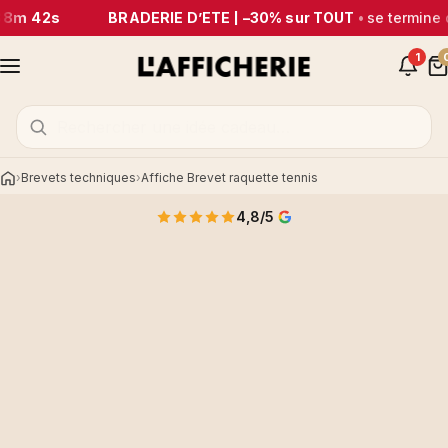
38m 42s
BRADERIE D’ÉTÉ | –30% sur TOUT
•
se termine 
1
Brevets techniques
Affiche Brevet raquette tennis
Accueil
4,8/5