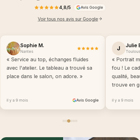
4,8/5
Avis Google
Voir tous nos avis sur Google
Sophie M.
Julie 
J
Nantes
Toulou
« Service au top, échanges fluides
« Portrait m
avec l'atelier. Le tableau a trouvé sa
fou ! Le ca
place dans le salon, on adore. »
qualité, be
trouve en g
il y a 9 mois
Avis Google
il y a 9 mois