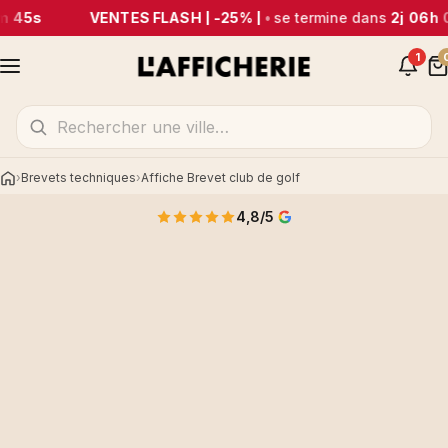
m 45s
VENTES FLASH | -25% |
•
se termine dans
2j 06h 
1
Brevets techniques
Affiche Brevet club de golf
Accueil
4,8/5