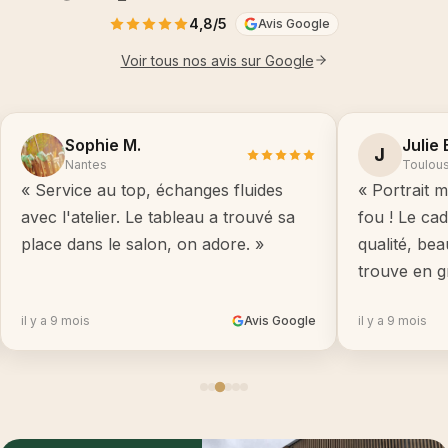
4,8/5
Avis Google
Voir tous nos avis sur Google
Sophie M.
Julie 
J
Nantes
Toulou
« Service au top, échanges fluides
« Portrait m
avec l'atelier. Le tableau a trouvé sa
fou ! Le ca
place dans le salon, on adore. »
qualité, be
trouve en g
il y a 9 mois
Avis Google
il y a 9 mois