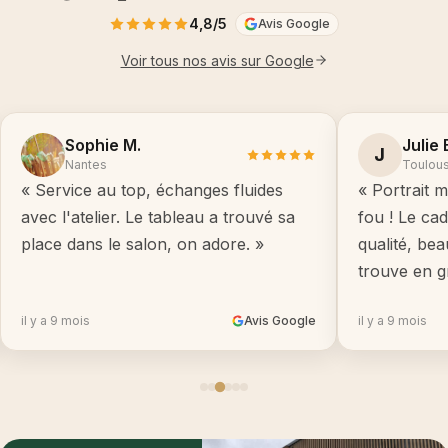
4,8/5
Avis Google
Voir tous nos avis sur Google
Sophie M.
Julie 
J
Nantes
Toulou
« Service au top, échanges fluides
« Portrait m
avec l'atelier. Le tableau a trouvé sa
fou ! Le ca
place dans le salon, on adore. »
qualité, be
trouve en g
il y a 9 mois
Avis Google
il y a 9 mois