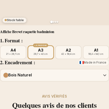
Stock faible
Affiche Brevet raquette badminton
1. Format :
LE PRÉFÉRÉ
A4
A3
A2
A1
21 × 29,7 cm
29,7 × 42 cm
42 × 59,4 cm
59,4 × 84,1 cm
2. Encadrement :
Made in France
Bois Naturel
AVIS VÉRIFIÉS
Quelques avis de nos clients