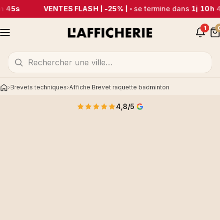
m 45s
VENTES FLASH | -25% |
•
se termine dans
1j 10h 
1
Brevets techniques
Affiche Brevet raquette badminton
Accueil
4,8/5