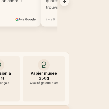
, on adore. »
qualité, beaucoup mieux que ce q
trouve en grande surface. »
Avis Google
il y a 9 mois
Avis 
sion à
Papier musée
rs
250g
rançais
Qualité galerie d'art