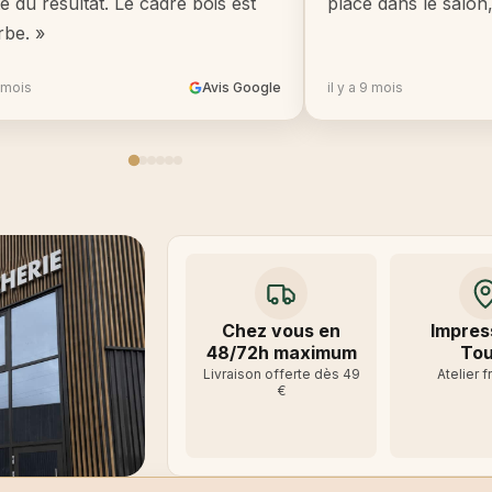
té du résultat. Le cadre bois est
place dans le salon
rbe. »
8 mois
Avis Google
il y a 9 mois
Chez vous en
Impres
48/72h maximum
Tou
Livraison offerte dès 49
Atelier f
€