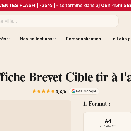
VENTES FLASH | -25% |
•
se termine dans
2j 06h 45m 58
trés
Nos collections
Personnalisation
Le Labo p
fiche Brevet Cible tir à l'
4,8/5
Avis Google
1. Format :
A4
21 × 29,7 cm