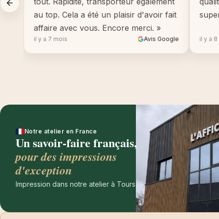
tout. Rapidité, transporteur également
quali
au top. Cela a été un plaisir d'avoir fait
supe
affaire avec vous. Encore merci. »
il y a 7 mois
Avis Google
il y a 
Notre atelier en France
Un savoir-faire français,
pour des impressions
d'exception
Impression dans notre atelier à Tours