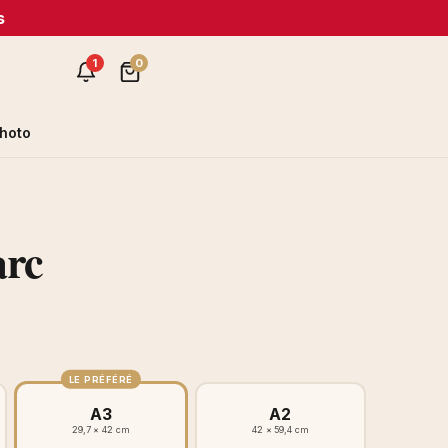
s
1
0
hoto
arc
LE PRÉFÉRÉ
A3
A2
29,7 × 42 cm
42 × 59,4 cm