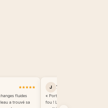
Julie B.
J
Toulouse
changes fluides
« Portrait manga de mon fils, il éta
ableau a trouvé sa
fou ! Le cadre est de très bonne